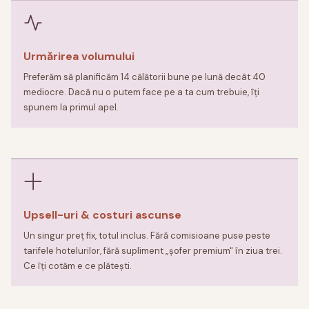
Urmărirea volumului
Preferăm să planificăm 14 călătorii bune pe lună decât 40
mediocre. Dacă nu o putem face pe a ta cum trebuie, îți
spunem la primul apel.
Upsell-uri & costuri ascunse
Un singur preț fix, totul inclus. Fără comisioane puse peste
tarifele hotelurilor, fără supliment „șofer premium" în ziua trei.
Ce îți cotăm e ce plătești.