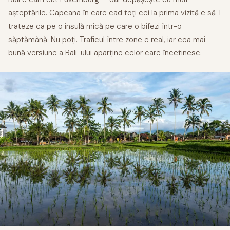
așteptările. Capcana în care cad toți cei la prima vizită e să-l
trateze ca pe o insulă mică pe care o bifezi într-o
săptămână. Nu poți. Traficul între zone e real, iar cea mai
bună versiune a Bali-ului aparține celor care încetinesc.