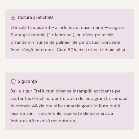
Cultură și etichetă
O insulă hindusă într-o Indonezie musulmană — singura.
Sarong la temple (îl oferim noi), nu călca pe micile
ofrande din frunze de palmier de pe trotuar, vorbește
încet lângă ceremonii. Cam 90% din tot ce trebuie să știi.
Siguranță
Bali e sigur. Trei lucruri chiar se întâmplă: accidente pe
scuter (nu-l închiria pentru poza de Instagram), stomacul
în primele 48 de ore și buzunarele goale în Kuta după
lăsarea serii. Transferurile rezervate dinainte și apa
îmbuteliată rezolvă majoritatea.