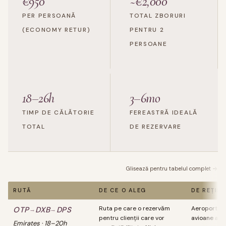
€950
~€2,000
PER PERSOANĂ
TOTAL ZBORURI
(ECONOMY RETUR)
PENTRU 2
PERSOANE
18–26h
3–6mo
TIMP DE CĂLĂTORIE
FEREASTRĂ IDEALĂ
TOTAL
DE REZERVARE
Glisează pentru tabelul complet →
RUTĂ
DE CE O ALEG
DE REȚIN
Ruta pe care o rezervăm
Aeroportul 
OTP
DXB
DPS
→
→
pentru clienții care vor
avioane ata
Emirates · 18–20h