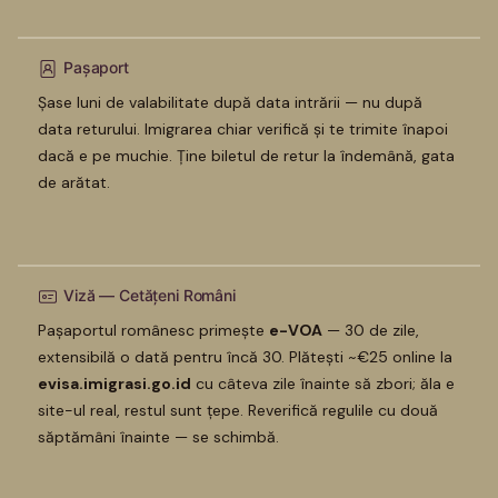
Pașaport
Șase luni de valabilitate după data intrării — nu după
data returului. Imigrarea chiar verifică și te trimite înapoi
dacă e pe muchie. Ține biletul de retur la îndemână, gata
de arătat.
Viză — Cetățeni Români
Pașaportul românesc primește
e-VOA
— 30 de zile,
extensibilă o dată pentru încă 30. Plătești ~€25 online la
evisa.imigrasi.go.id
cu câteva zile înainte să zbori; ăla e
site-ul real, restul sunt țepe. Reverifică regulile cu două
săptămâni înainte — se schimbă.