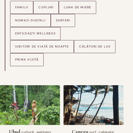
FAMILII
CUPLURI
LUNA DE MIERE
NOMAZI DIGITALI
SURFERI
ENTUZIAȘTI WELLNESS
IUBITORI DE VIAȚĂ DE NOAPTE
CĂLĂTORI DE LUX
PRIMA VIZITĂ
Ubud
Canggu
cultură · wellness
surf · cafenele ·