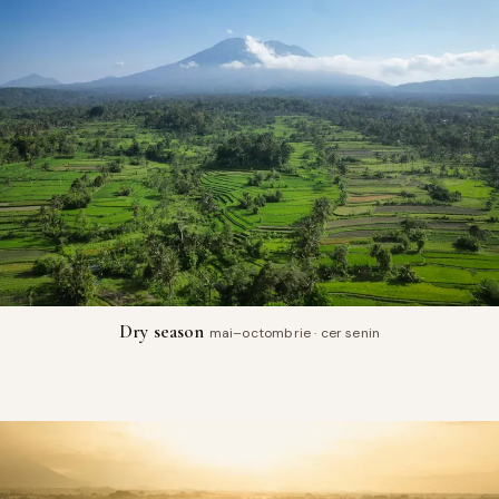
Dry season
mai–octombrie · cer senin