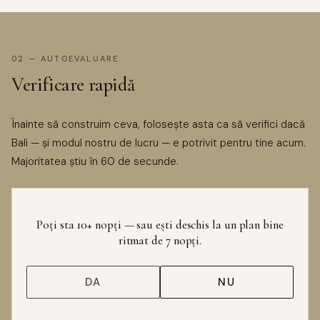
02 — AUTOEVALUARE
Verificare rapidă
Înainte să construim ceva, folosește asta ca să verifici dacă
Bali — și modul nostru de lucru — e potrivit pentru tine acum.
Majoritatea știu în 60 de secunde.
Poți sta 10+ nopți — sau ești deschis la un plan bine
ritmat de 7 nopți.
DA
NU