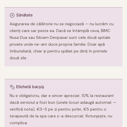
Sănătate
Asigurarea de călătorie nu se negociază — nu lucrăm cu
clienți care sar peste ea. Dacă se întâmplă ceva, BIMC
Nusa Dua sau Siloam Denpasar sunt cele două spitale
private unde ne-am duce propria familie. Doar apă
îmbuteliată, chiar și pentru spălat pe dinți în primele
două zile.
Etichetă bacșiș
Nu e obligatoriu, dar e sincer apreciat. 10% la restaurant
dacă serviciul a fost bun (unele locuri adaugă automat —
verifică nota), €3–5 pe zi pentru șofer, €5 pentru o
terapeută de la spa care s-a descurcat. Rotunjește, nu
complica.