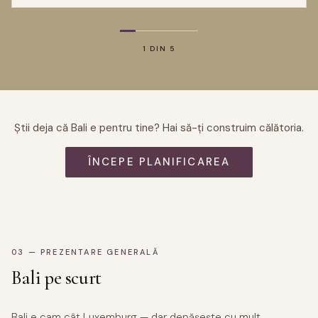
1 DIN 5
Știi deja că Bali e pentru tine? Hai să-ți construim călătoria.
ÎNCEPE PLANIFICAREA
03 — PREZENTARE GENERALĂ
Bali pe scurt
Bali e cam cât Luxemburg — dar depășește cu mult