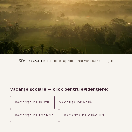
Wet season
noiembrie–aprilie · mai verde, mai liniștit
Vacanțe școlare — click pentru evidențiere:
VACANȚA DE PAȘTE
VACANȚA DE VARĂ
VACANȚA DE TOAMNĂ
VACANȚA DE CRĂCIUN