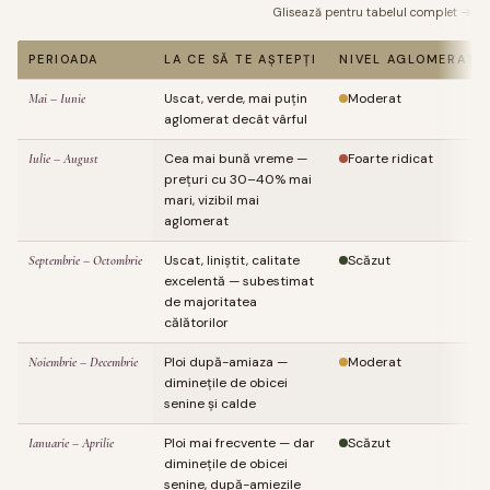
Glisează pentru tabelul complet →
PERIOADA
LA CE SĂ TE AȘTEPȚI
NIVEL AGLOMERAȚIE
Uscat, verde, mai puțin
Moderat
Mai – Iunie
aglomerat decât vârful
Cea mai bună vreme —
Foarte ridicat
Iulie – August
prețuri cu 30–40% mai
mari, vizibil mai
aglomerat
Uscat, liniștit, calitate
Scăzut
Septembrie – Octombrie
excelentă — subestimat
de majoritatea
călătorilor
Ploi după-amiaza —
Moderat
Noiembrie – Decembrie
diminețile de obicei
senine și calde
Ploi mai frecvente — dar
Scăzut
Ianuarie – Aprilie
diminețile de obicei
senine, după-amiezile