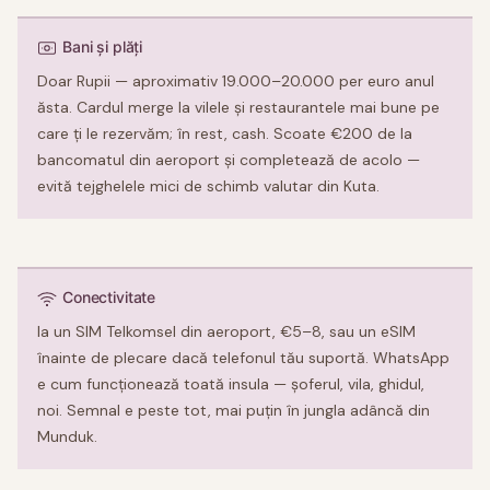
Bani și plăți
Doar Rupii — aproximativ 19.000–20.000 per euro anul
ăsta. Cardul merge la vilele și restaurantele mai bune pe
care ți le rezervăm; în rest, cash. Scoate €200 de la
bancomatul din aeroport și completează de acolo —
evită tejghelele mici de schimb valutar din Kuta.
Conectivitate
Ia un SIM Telkomsel din aeroport, €5–8, sau un eSIM
înainte de plecare dacă telefonul tău suportă. WhatsApp
e cum funcționează toată insula — șoferul, vila, ghidul,
noi. Semnal e peste tot, mai puțin în jungla adâncă din
Munduk.