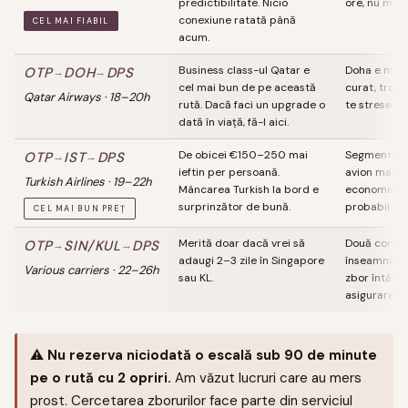
predictibilitate. Nicio
ore, nu mai 
conexiune ratată până
CEL MAI FIABIL
acum.
Business class-ul Qatar e
Doha e mai l
OTP
DOH
DPS
→
→
cel mai bun de pe această
curat, tranz
Qatar Airways · 18–20h
rută. Dacă faci un upgrade o
te stresează
dată în viață, fă-l aici.
De obicei €150–250 mai
Segmentul I
OTP
IST
DPS
→
→
ieftin per persoană.
avion mai v
Turkish Airlines · 19–22h
Mâncarea Turkish la bord e
economisiți
surprinzător de bună.
probabil nu
CEL MAI BUN PREȚ
Merită doar dacă vrei să
Două compan
OTP
SIN/KUL
DPS
→
→
adaugi 2–3 zile în Singapore
înseamnă ze
Various carriers · 22–26h
sau KL.
zbor întârzi
asigurare de
⚠️
Nu rezerva niciodată o escală sub 90 de minute
pe o rută cu 2 opriri.
Am văzut lucruri care au mers
prost. Cercetarea zborurilor face parte din serviciul