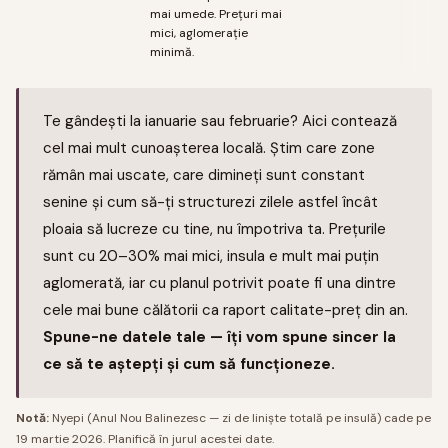
mai umede. Prețuri mai
mici, aglomerație
minimă.
Te gândești la ianuarie sau februarie? Aici contează
cel mai mult cunoașterea locală. Știm care zone
rămân mai uscate, care dimineți sunt constant
senine și cum să-ți structurezi zilele astfel încât
ploaia să lucreze cu tine, nu împotriva ta. Prețurile
sunt cu 20–30% mai mici, insula e mult mai puțin
aglomerată, iar cu planul potrivit poate fi una dintre
cele mai bune călătorii ca raport calitate-preț din an.
Spune-ne datele tale — îți vom spune sincer la
ce să te aștepți și cum să funcționeze.
Notă:
Nyepi (Anul Nou Balinezesc — zi de liniște totală pe insulă) cade pe
19 martie 2026. Planifică în jurul acestei date.