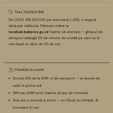
Taxa Turistică Bali
Din 2024: IDR 150.000 per persoană (~€8), o singură
dată per călătorie. Plătește online la
lovebali.baliprov.go.id
înainte să aterizezi — ghișeul din
aeroport adaugă 20 de minute de coadă pe care nu le
vrei după un zbor de 20 de ore.
Checklist la sosire
Scoate IDR de la ATM-ul din aeroport — ai nevoie de
cash în prima oră
SIM sau eSIM activ înainte să ieși din terminal
Ziua unu e piscină și somn — nu Ubud, nu temple. Ai
încredere în noi