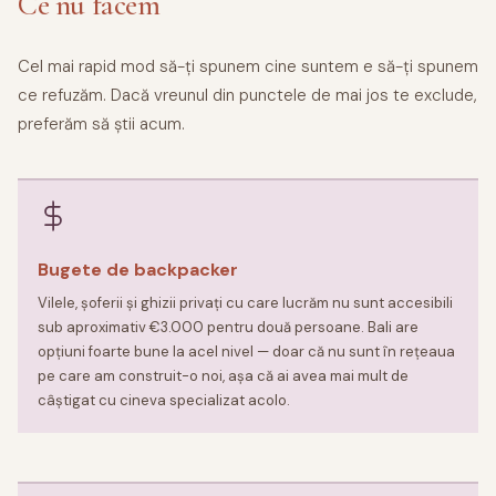
Ce nu facem
Cel mai rapid mod să-ți spunem cine suntem e să-ți spunem
ce refuzăm. Dacă vreunul din punctele de mai jos te exclude,
preferăm să știi acum.
Bugete de backpacker
Vilele, șoferii și ghizii privați cu care lucrăm nu sunt accesibili
sub aproximativ €3.000 pentru două persoane. Bali are
opțiuni foarte bune la acel nivel — doar că nu sunt în rețeaua
pe care am construit-o noi, așa că ai avea mai mult de
câștigat cu cineva specializat acolo.